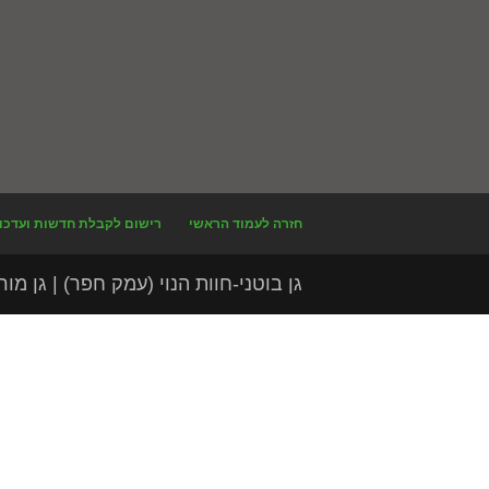
חזרה לעמוד הראשי
רישום לקבלת חדשות ועדכו
גן בוטני-חוות הנוי (עמק חפר) | גן מורשת לצ