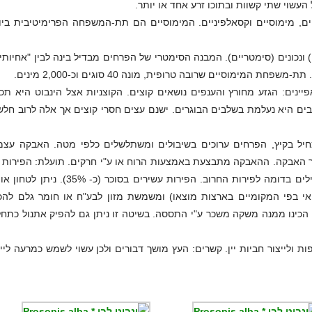
שוי שתי קשוות ובתוכו זרע אחד או יותר.
ים, מימוסיים וקסאלפיניים. המימוסיים הם תת-המשפחה הפרימיטיבית ביו
) ונכונים (סימטריים). המבנה הסימטרי של הפרחים מבדיל בינה לבין "אחיותיה
מימוסיים שרובה טרופית, מונה 40 סוגים וכ-2,000 מינים.
יינים: הגזע מחורץ והענפים נושאים קוצים. הקוצניות אצל הינבוט היא תכו
רבים היא נעלמת בשלבים הבוגרים. ישנם עצים חסרי קוצים אך אלה לרוב חלש
כחיל בקיץ, הפרחים ערוכים בשיבולים ומשתלשלים כלפי מטה. האבקה עצמ
ור האבקה. ההאבקה מתבצעת באמצעות הרוח או ע"י חרקים. תועלת: הפירות 
ינבוט לבן הם תרמילים באורך 20 ס"מ והם אכילים בדומה לפירות החרוב. הפירות עשירים בסוכר (כ- 35%
 בפי המקומיים בארצות מוצאו) ומשמשת מזון לבע"ח או חומר גלם להכ
מאכלים לבני אדם. בשנות הארבעים של ה-120 הכינו ממנה משקה משכר ע"י התססה. בשיטה זו ניתן גם להפיק אתנול כת
 ולייצור חביות יין. קשרים: העץ מושך דבורים ולכן עשוי לשמש כמרעה לייצ