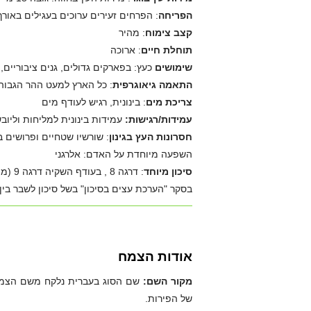
הפריחה
: הפרחים זעירים ערוכים בעגילים באורך 11-7 ס"מ, צבעם צהבהב-לבן, הפריחה באפריל- מ
קצב צימוח
: מהיר
תוחלת חיים
: ארוכה
שימושים
כעץ: בפארקים גדולים, גנים ציבוריים,
התאמה גיאוגרפית
: כל הארץ למעט ההר הגבוה
צריכת מים
: בינונית, רגיש לעודף מים
עמידות/רגישות:
עמידות בינונית למליחות וליוב
חסרונות העץ בגינון
: שורשיו שטחיים ופרושים ב
השפעה מיוחדת על האדם: אלרגני
סיכון מיוחד
: דרגה 8 , בעודף השקיה דרגה 9 (מתוך 10) בשל משקל ענפים, רגיש לפצעי גיזום.
בסקר "הערכת עצים בסיכון" בשל סיכון לשבר בין
אודות הצמח
מקור השם:
של הפירות.