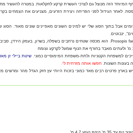
ף המיוחד הזה מנוצל גם לצרכי העשרת קרקע לחקלאות. במטרה להעשיר מח
סת. לאחר הגידול לפני הפריחה ויצירת הזרעים, מצניעים את הצמחים בקרק
ם אבל בתוך הסוג שלי יש למינים השונים מאפיינים שונים מאוד. הסוג של
בארץ נפוץ מאד בן-שיח קוצני: ינבוט השדה Prosopis farcta. הוא מכסה שטחים נרחבים בשפלה, בשרון, בעמק הירדן, סב
ייכים למשפחת הקטניות ולתת-משפחת המימוסיים כמוני.
שיטת ביילי זן מאד
 בעונות השונות.
חפשו אותה מזרחית לי.
יש בארץ פרטים רבים מאד כמוני בזכות היותי עץ חזק הגדל מהר ומרשים מא