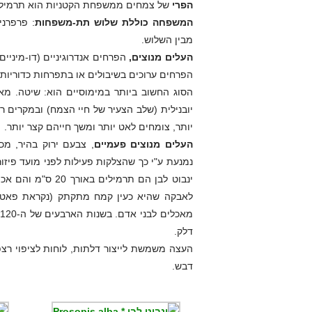
הפרי
של צמחים ממשפחת הקטניות הוא תרמיל הע
המשפחה כוללת שלוש תת-משפחות
: פרפרני
מבין השלוש.
העלים מנוצים,
הפרחים אנדרוגיניים (דו-מיניים
הפרחים ערוכים בשיבולים או בתפרחות כדוריות. תת-משפחת ה
הסוג החשוב ביותר במימוסיים הוא: שיטה. מאפ
יובנילית (שלב הצעיר של חיי הצמח) ובמקרים 
יותר, צומחים לאט יותר ומשך חייהם קצר יותר.
העלים מנוצים פעמיים
, צבעם ירוק בהיר, מ
נמנעת ע"י כך שהצלקות פעילות לפני מועד פיז
לאבקה שהיא כעין קמח מתקתק (נקראת פאטאי
דלק.
העצה משמשת לייצור דלתות, לוחות לציפוי רצפות
דבש.