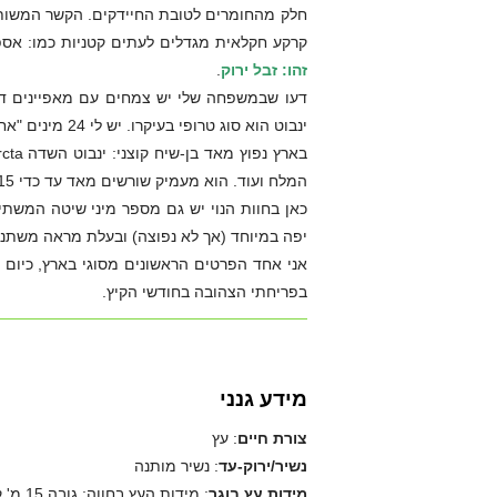
חלק מהחומרים לטובת החיידקים. הקשר המשות
קרקע חקלאית מגדלים לעתים קטניות כמו: אספ
זהו: זבל ירוק
.
דעו שבמשפחה שלי יש צמחים עם מאפיינים דומי
ינבוט הוא סוג טרופי בעיקרו. יש לי 24 מינים "אחים", ינבוטים.
המלח ועוד. הוא מעמיק שורשים מאד עד כדי 15 מ' ולעתים מאבד בחורף את הנוף שמעל לקרקע וצומח
כאן בחוות הנוי יש גם מספר מיני שיטה המשת
יפה במיוחד (אך לא נפוצה) ובעלת מראה משתנה
אני אחד הפרטים הראשונים מסוגי בארץ, כיום 
בפריחתי הצהובה בחודשי הקיץ.
מידע גנני
צורת חיים
: עץ
נשיר/ירוק-עד
: נשיר מותנה
מידות עץ בוגר
: מידות העץ בחווה: גובה 15 מ' קוטר נוף עד 35 מ' היקף הגזע 4.7 מ'