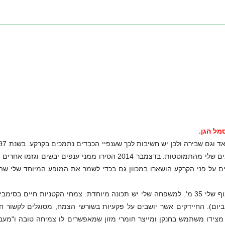
מל הגן.
העצה שלי כבדה מאד וגם שבירה ולכן יש
התקינו לי "קביים" שישמרו על הענפים המרשימים שלי מהתמוטטות. בדצמבר 2014 הסירו ממני ענפים יבשים וגזמו א
ם על פני הקרקע הושארו במכוון גם בכדי לשמר את המופע המיוחד שלי שה
היקף הגזע שלי כ-5 מ', גובהי כ-17 מ' וקוטר הנוף שלי 35 מ'. למשפחה שלי יש תכונה מיוחדת: צמחי הקטניות חיים בסימ
וביום). החיידקים אשר יושבים על פקעיות בשורשי הצמח, מסוגלים לקשור חנ
 מצידו משתמש בחנקן ומייצר חומרי מזון שמאפשרים לו צמיחה טובה ו"מעבי