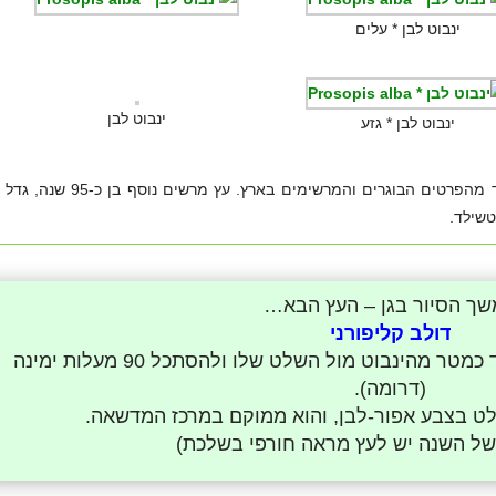
ינבוט לבן * עלים
ינבוט לבן
ינבוט לבן * גזע
העץ בחוות הנוי הוא אחד מהפרטים הבוגרים והמרשימים בארץ. עץ מרשים נוסף 
טשילד.
ך הסיור בגן – העץ הבא…
דולב קליפורני
למציאת העץ הבא, עליכם/ן לעמוד כמטר מהינבוט מול השלט שלו ולהסתכל 90 מעלות ימינה
(דרומה).
ולט בצבע אפור-לבן, והוא ממוקם במרכז המדשאה.
של השנה יש לעץ מראה חורפי בשלכת)