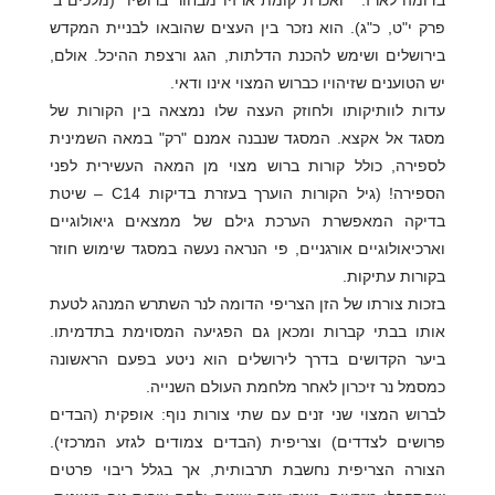
בדומה לארז: ""ואכרת קומת ארזיו מבחור ברושיו" (מלכים ב'
פרק י"ט, כ"ג). הוא נזכר בין העצים שהובאו לבניית המקדש
בירושלים ושימש להכנת הדלתות, הגג ורצפת ההיכל. אולם,
יש הטוענים שזיהויו כברוש המצוי אינו ודאי.
עדות לוותיקותו ולחוזק העצה שלו נמצאה בין הקורות של
מסגד אל אקצא. המסגד שנבנה אמנם "רק" במאה השמינית
לספירה, כולל קורות ברוש מצוי מן המאה העשירית לפני
הספירה! (גיל הקורות הוערך בעזרת בדיקות C14 – שיטת
בדיקה המאפשרת הערכת גילם של ממצאים גיאולוגיים
וארכיאולוגיים אורגניים, פי הנראה נעשה במסגד שימוש חוזר
בקורות עתיקות.
בזכות צורתו של הזן הצריפי הדומה לנר השתרש המנהג לטעת
אותו בבתי קברות ומכאן גם הפגיעה המסוימת בתדמיתו.
ביער הקדושים בדרך לירושלים הוא ניטע בפעם הראשונה
כמסמל נר זיכרון לאחר מלחמת העולם השנייה.
לברוש המצוי שני זנים עם שתי צורות נוף: אופקית (הבדים
פרושים לצדדים) וצריפית (הבדים צמודים לגזע המרכזי).
הצורה הצריפית נחשבת תרבותית, אך בגלל ריבוי פרטים