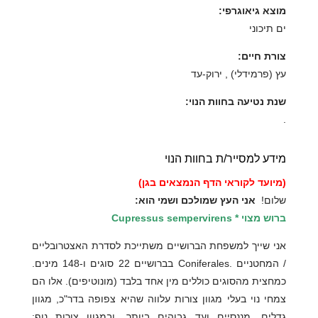
מוצא גיאוגרפי:
ים תיכוני
צורת חיים:
עץ (פרמידלי) , ירוק-עד
שנת נטיעה בחוות הנוי:
.
מידע למסייר/ת בחוות הנוי
(מיועד לקוראי הדף הנמצאים בגן)
שלום!
אני העץ שמולכם ושמי הוא:
ברוש מצוי * Cupressus sempervirens
אני שייך למשפחת הברושיים משתייכת לסדרת האצטרובליים
/ המחטניים .Coniferales בברושיים 22 סוגים ו-148 מינים.
כמחצית מהסוגים כוללים מין אחד בלבד (מונוטיפים). אלו הם
צמחי נוי בעלי מגוון צורות עלווה שהיא צפופה בדר"כ, מגוון
גדלים, מננסיים ועד גבוהים ביותר, ובמגוון צורות נוף: