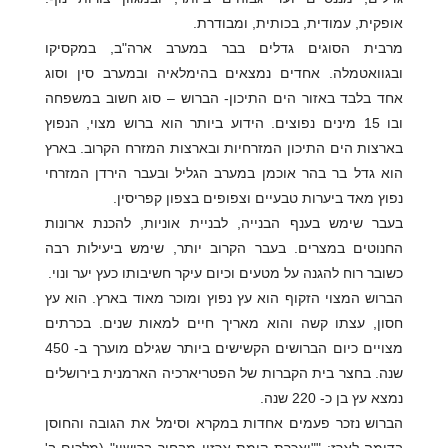
אופקית, עמודית, בכותית, ומבודרת.
מרבית הסוגים גדלים בבר במערב ארה"ב, במקסיקו
ובגוואטמלה. אחדים נמצאים בהימלאיה ובמערב סין וסוג
אחד בלבד באזור הים התיכון- הברוש – סוג חשוב במשפחה
ובו 15 מינים נפוצים. הידוע ביותר הוא ברוש מצוי, הנפוץ
בארצות הים התיכון המזרחיות ובארצות המזרח הקרוב. בארץ
הוא גדל בר בהר אוכמן במערב הגליל ובעבר הירדן המזרחי
נפוץ מאד ביערות טבעיים וצפופים בצפון קפריסין.
בעבר שימש בענף הבנייה, לבניית אוניות, להכנת ארונות
החנוטים במצרים. בעבר הקרוב יותר, שימש ביעילות רבה
כשובר רוח להגנה על מטעים וכיום עיקר חשיבותו כעץ יער ונוי.
הברוש המצוי הזקוף הוא עץ נפוץ ומוכר מאוד בארץ. הוא עץ
חסון, עצתו קשה והוא מאריך חיים למאות שנים. בכרתים
מצויים כיום הברושים הקשישים ביותר שגילם מוערך ב- 450
שנה. בחצר בית הקברות של הפטריארכיה הארמנית בירושלים
נמצא עץ בן כ- 220 שנה.
הברוש נזכר פעמים אחדות במקרא וסימל את הגובה והחוסן