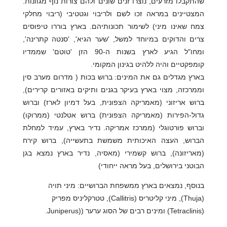
שהתקבלו מזרעים, נוצרו זנים שונים ולהם צורות נוף מגוונות.
המצטיינים במראה זכו לשם ולריבוי וגטטיבי (ריבוי מחלקי
צמח שאינו מיני) לשימור תכונותיהם. בארץ בוררו טיפוסים
צרים והדוקים במיוחד למשל, 'שער הגיא', 'סנטה קתרינה',
ומחו"ל הגיע לארץ בשנות ה-90 הזן 'טוטם' שממדיו
קומפקטיים והיה ללהיט בגינון המקומי.
בארץ מגדלים גם את המינים: ברוש בכות ( מדרום מערב סין
וממרכזה, מצוי בארץ בעיקר בגנים ותיקים באזורים קרירים),
ברוש אריזוני (מאמריקה הצפונית, בעל דמיון לארז) וברוש
גדול-הפירות (מאמריקה הצפונית) ברוש אטלנטי (ממרוקו)
וברוש פורטוגלי (ממרכז אמריקה. נדיר בארץ, עמיד למחלת
הברוש, העצה האיכותית משמשת בתעשייה), ברוש קירח
(מאריזונה), ברוש קשמירי (מאסיה, נדיר בארץ נמצא בגן
הבוטני בירושלים, בעל מראה ייחודי)
בנוסף, נמצאים בארץ ממשפחת הברושיים: מיני תויה
(Thuja), מיני קליטריס (Callitris), טטרקליניס מפריק
(Tetraclinis) ומינים רבים של הסוג ערער ((Juniperus.