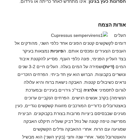
חסרונות כעץ בגינון
: אינו מתחדש לאחר כריתה או גירדום.
אודות הצמח
העלים
דומים לקשקשים קטנים הפונים אחד כלפי השני, מהודקים אל
הענפים הצעירים ומכסים אותם. ה
פיוניות
נמצאות בעיקר
בצד העליון הפנימי, פונה כלפי הענף. מסייע להקטנת איבוד
המים
(דיות)
ושמירה על המים בעלה. העלים חיים 3-2 שנים
ונושרים בקבוצות. הברוש הוא עץ חד-ביתי. הפרחים הזכריים
נראים כשיבולים קטנות. האבקה נישאת ברוח והיא עלולה
לגרום לתסמיני
אלרגיה
(בד"כ גירויים בעיניים ובמערכת
הנשימה) בקרב אנשים רגישים. הפרחים הנקביים ערוכים
באצטרובלים כדוריים המורכבים מזוגות קשקשים נגדיים, כעין
מגינים שבבסיסם ביציות מרובות בצורת בקבוקונים. הביצית
מפרישה טיפה קטנה של נוזל דביק שעליה תיקלט האבקה
שמגיעה עם הרוח. אחרי ההאבקה גדלים הקשקשים
והאצטרובל נסגר. אחרי שנה וחצי (בקיץ השני) הוא מבשיל