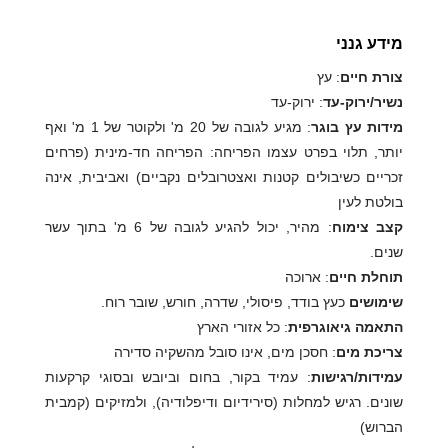
מידע גנני
צורת חיים
: עץ
נשיר/ירוק-עד
: ירוק-עד
מידות עץ בוגר
: מגיע לגובה של 20 מ' ולקוטר של 1 מ' ואף
יותר, תלוי בפרט עצמו הפריחה: הפריחה חד-מינית (פרחים
זכריים כשיבולים קטנות ואצטרובלים נקביים) ואביבית, אינה
בולטת לעין
קצב צימוח
: מהיר, יכול להגיע לגובה של 6 מ' בתוך עשר
שנים.
תוחלת חיים
: ארוכה
שימושים
כעץ בודד, פיסולי, שדרה, חורש, שובר רוח.
התאמה גיאוגרפית
: כל אזורי הארץ
צריכת מים
: חסכן מים, אינו סובל מהשקיה סדירה
עמידות/רגישות
: עמיד בקור, בחום וביובש ובסוגי קרקעות
שונים. רגיש למחלות (סירידיום ודיפלודיה), ולמזיקים (קמבית
הברוש)