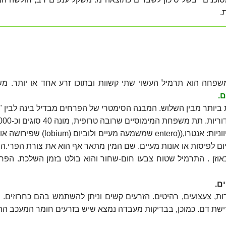
.
חה הוא תרמיל העשוי שתי קשוות ובתוכו זרע אחד או יותר. 
ם.
ותר מבין השלוש. המבנה הסימטרי של הפרחים מבדיל בינה לבין "א
 משפחת המימוסיים שרובה טרופית, מונה 40 סוגים וכ-2,000 מינים.
שם הסוג מורכב משתי מלים יווניות
זן . התרמיל שטוח צבעו חום-שחור והוא בולט בזמן השלכת. הפר
ם.
 צעצועים, רהיטים. הזרעים קשים וניתן להשתמש בהם כחרוזים. מה
רישת דם. כמוכן, בבדיקות מעבדה נמצא שיש בזרעים חומר המעכב ה