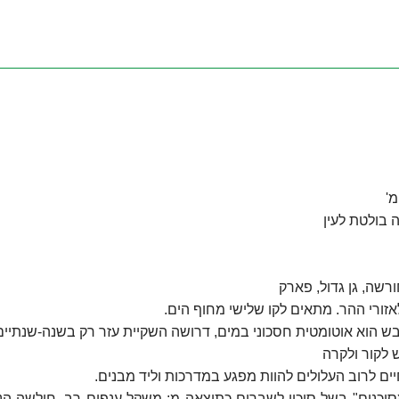
 בולטת לעין
רשה, גן גדול, פארק
אזורי ההר. מתאים לקו שלישי מחוף הים.
ובש הוא אוטומטית חסכוני במים, דרושה השקיית עזר רק בשנה-שנתיי
 לקור ולקרה
 לרוב העלולים להוות מפגע במדרכות וליד מבנים.
ערכת עצים מסוכנים" בשל סיכון לשברים כתוצאה מ: משקל ענפים רב, חולשה