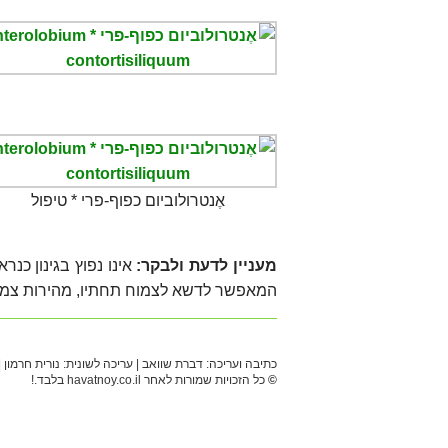
אֶנטרולוביום כפוף-פרי * טיפול
מעניין לדעת ולבקר:
אינו נפוץ בגינון כנר
המאפשר לדשא לצמוח תחתיו, מהירות צמיח
כתיבה ועריכה: דברת שוואב |
עריכה לשונית: נורית חרמון 
©
כל הזכויות שמורות לאחר havatnoy.co.il בלבד.!