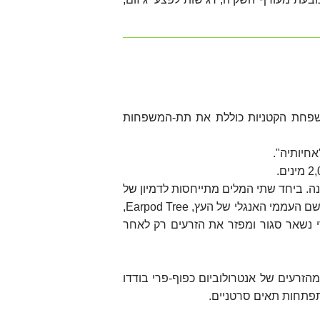
משפחת הקטניות כוללת את תת-המשפחות
חיותיה".
: אנטרו,((entero שמשמעה מעיים ולוביום (lobium) שפירושה אונה. ביחד שתי המלים מתייחסות לדמיון של
התרמילים של מינים שונים בסוג אנטרולוביום לפיסות או אונות מעיים. שם המין מתאר אף הוא את צורת הפרי.השם העממי האנגלי של העץ, Earpod Tree,
י נשאר סגור ומפזר את הזרעים רק לאחר
זרעים של אנטרולוביום כפוף-פרי בודדו
תפתחות תאים סרטניים.