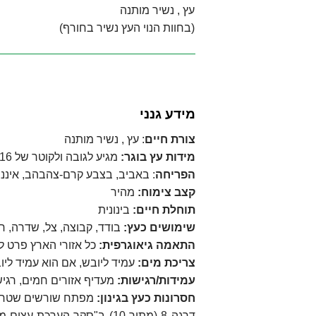
עץ , נשיר מותנה
(בחוות הנוי העץ נשיר בחורף)
מידע גנני
צורת חיים
: עץ , נשיר מותנה
מידות עץ בוגר:
מגיע לגובה ולקוטר של 16מ'
הפריחה
: באביב, בצבע קרם-צהבהב, איננה
קצב צימוח:
מהיר
תוחלת חיים:
בינונית
שימושים כעץ:
בודד, קבוצה, צל, שדרה, חו
התאמה גיאוגרפית:
כל אזורי הארץ פרט ל
צריכת מים:
עמיד ליובש, אם הוא עמיד לי
עמידות/רגישות:
מעדיף אזורים חמים, רגיש
חסרונות כעץ בגינון:
מפתח שורשים שטחיים
דרגה 8 (מתוך 10) ב"סקר ה