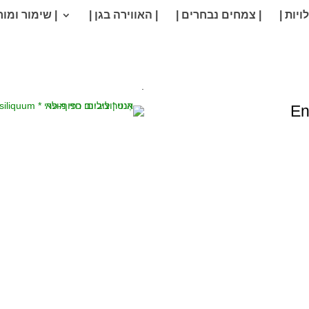
ויות |
| צמחים נבחרים |
| האווירה בגן |
| שימור ומור
.
En