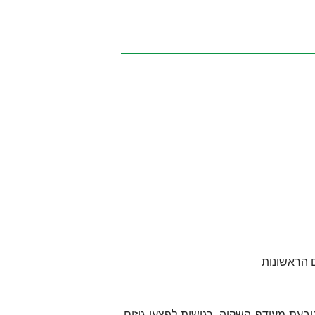
ם הראשונות
 הנובעת מעודף השקיה, רגישות לפצעי גיזום,