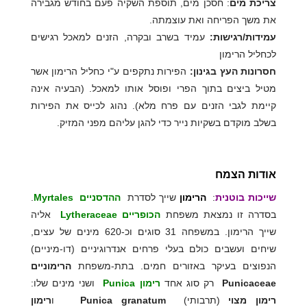
צריכת מים
: חסכן מים, תוספת השקיה פעם בחודש מגבירה
את משך הפריחה ואת עוצמתה.
עמידות/רגישות:
עמיד בשרב ובקרה, הזנים למאכל רגישים
לכחליל הרימון
חסרונות העץ בגינון:
הפירות נתקפים ע"י כחליל הרימון אשר
מטיל ביצים בתוך הפרי ופוסל אותו למאכל. (הבעיה אינה
קיימת לגבי הזנים עם פרח מלא). נהוג לכייס את הפירות
בשלב מוקדם בשקיות נייר כדי להגן עליהם מפני המזיק.
אודות הצמח
שייכות בוטנית
:
הרימון
שייך לסדרת
ההדסניים
Myrtales
.
בסדרה זו נמצאת משפחת
הכופריים
Lytheraceae
אליה
שייך הרימון. במשפחה 31 סוגים וכ-620 מינים של עצים,
שיחים ועשבים כולם בעלי פרחים אנדרוגיניים (דו-מיניים)
הנפוצים בעיקר באזורים חמים. בתת-משפחת
הרימוניים
Punicaceae
רק סוג אחד
רימון
Punica
ושני מינים שלו:
רימון מצוי
(תרבותי)
Punica granatum
ו
רימון