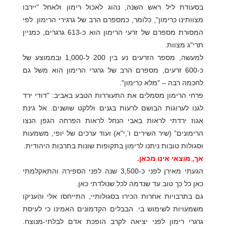
בסעודת ליל ראש השנה, נהוג לאכול רימון ולאחל "יירבו
מצוותינו כרימון", כלומר, כמספרם הרב של גרגירי הרימון. לפי
המסורת מספרם של זרעי הרימון הוא כ-613 גרגרים, כמניין
תרי"ג מצוות.
למעשה, מספר הזרעים נע בין 200 ל-1,000 ובממוצע של
כ-600 זרעים, מספרם הרב של גרגרי הרימון הוא משל גם
לחכמה רבה – "מלא כרימון".
פרחי הרימון מסמלים את התעוררות הטבע באביב: "דודי ירד
לגנו לערוגות הבושם לרעות בגנים וללקט שושנים. אל גינת
אגוז ירדתי לראות באבי הנחל לראות הפרחה הגפן הנצו
הרימונים” (שיר השירים ו’,י"א) ועוד ערכים של יופי, משמעות
וסגולות טובות ניתנו לרימון בתקופות שונות בתרבות היהודית.
אך, מוצאי אינו מכאן.
הגעתי מאירן לפני כ-3,500 שנה לפני הספירה והתאקלמתי
כאן כל כך טוב עד שנדמה לכל שנולדתי כאן.
גם בתרבויות אחרות הכירו בסגולותיי, התייחסו אלי והעניקו
משמעויות לשימוש בי. הבבלים הקדמונים האמינו כי לעיסת
גרגרי רימון לפני יציאה לקרב הופכת אדם לבלתי-מנוצח.