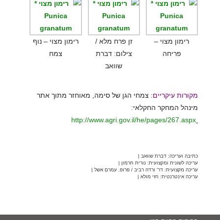
רימון מצוי –
זן פרח מלא /
רימון מצוי – נוף
פריחה
צילום: דברת
צמח
שוואב
מקורות עיקריים
: צמחי הגן של סימה, מאוחזר מתוך אתר
מינהל המחקר החקלאי:
http://www.agri.gov.il/he/pages/267.aspx
כתיבה ועריכה: דברת שוואב |
עריכה לשונית ומקצועית: נורית חרמון |
עריכה מקצועית: דר' ורדה רביב / פרופ. עמרם אשל |
עריכה אינטרנטית: חזי מולא |