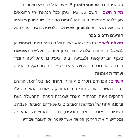
קטן-פרחים
P. protopunica
אשר גדל בר באי סוקוטרה.
מקור השם
: השם Punica ניתן ככל הנראה ע"י הרומאים
שקיבלוהו מהפיניקים וכינוהו "תפוח הפונים" malum punicum
השם של המין granatum שפירושו בלטינית גרגירי מרמז על
הזרעים הרבים בפרי.
תועלת לאדם
: הפרי, שהוא בעל סגולות בריאותיות, משמש הן
למאכל והן כחומר גלם למוצרי מזון אחרים. הקליפה משמשת
בענף הבורסקאות ולצביעה. ביפן מפיקים מהקליפה חומרי
הדברה נגד חרקים. העצה הקשה שמשת ליצור מקלות הליכה
ועבודות אומנות.
קשרים
: הפרחים חסרי צוף וריח מיוחד אך בכל זאת חרקים
רבים נמשכים אליהם וניזונים מהאבקה. אולם, ההאבקה ע"י
החרקים אינה הכרחית מאחר שמבנה הפרח וההבשלה בעת
ובעונה אחת של הצלקת והאבקנים מאפשרים האבקה עצמית.
הציפורים אוכלות את הזרעים, נהנות מהציפה הטעימה
ומפרישות את הגלעין הקשה אשר שומר על העובר שבזרע.