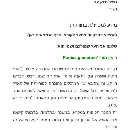
נשיר/ירוק עד:
נשיר
מידע למסייר/ת בחוות הנוי
(המידע בפרק זה מיועד לקוראי הדף הנמצאים בגן)
שלום!
אני העץ שמולכם ושמי הוא:
רימון מצוי *Punica granatum
כן, זה המוכר משבעת המינים שבהם התברכה ארצנו ("ארץ
חיטה ושערה וגפן ותאנה ורימון ארץ זית שמן ודבש "דברים
ח',ח), זה שהובא ע"י המרגלים כהוכחה לפוריותה של הארץ
("ויבואו עד נחל אשכל ויכרתו משם זמורה ואשכול ענבים אחד
וישאהו במוט בשנים ומן הרימונים ומן התאנים: "במדבר י"ג
,כ"ג).
זה הנזכר תכופות במקרא, במשנה ובתלמוד. בדמותי קישטו
את המעיל של אהרון הכהן ואת כותרות עמודי מקדש שלמה
וכו' וכו'.