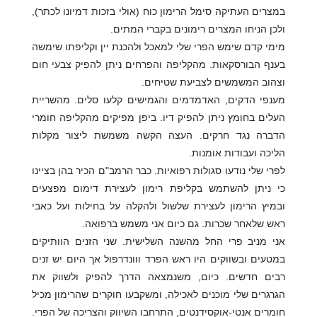
במצרים העתיקה סימל הרימון כוח (אולי בזכות דמיונו לכתר),
ולכן הניחו המצרים רימונים בקברי המתים.
מימי קדם שימש הפרי שלי למאכל ולהכנת יין וקליפתו שימשה
בענף הבורסקאות. מהקליפה והפרחים ניתן להפיק צבעי חום
וצהוב המשמשים לצביעת שטיחים.
מענפי הדקים, האדמדמים והגמישים קלעו סלים. מהשריית
העלים בחומץ ניתן להפיק דיו. ביפן מפיקים מהקליפה חומרי
הדברה נגד חרקים. העצה הקשה משמשת ליצור מקלות
הליכה ועבודות אומנות.
לפרי שלי נודעו סגולות רפואיות. כבר הרמב"ם הכיר בהן בציינו
כי ניתן להשתמש בקליפת רימון לעצירת דימום מפצעים
ובמיץ הרימון לעצירת שלשול ולהקלה על בחילות ועל כאבי
ראש שלאחר שכרות. גם כיום אני משמש ברפואה.
אני מניב פרי החל מהשנה השלישית. שני הזנים הוותיקים
במטעים ובשווקים היו ראש הפרד ווונדרפול אך היום יש זנים
רבים חדשים. כיום, משנמצאה הדרך להפיק ולשווק את
הגרגרים שלי מוכנים לאכילה, ומשקבעו חוקרים שהרימון מכיל
חומרים אנטי-אוקסידנטים, התרחבו השיווק והצריכה של הפרי.