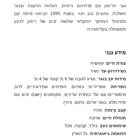
עצי הרימון עם פרחיהם היפים, העלווה הרעננה וצבעי
השלכת, נפוצים בגן הנוי. בשנת 1995 הביאה סימה קגן
ממינהל המחקר החקלאי שלושה זנים של רימון לגינון
ממשתלה בקליפורניה.
מידע גנני
צורת חיים
: עץ/שיח
נשיר/ירוק-עד
: נשיר
מידות עץ בוגר
: מגיע לגובה של 6 מ' קוטר של 4 מ'
הפריחה
: אפריל-יוני באדום. הפרחים אנדרוגיניים, לרוב
סימטריים עם עלי כותרת עדינים, מקומטים (ישנם זנים עם
פרח מלא, בגוני אדום, כתום, ורוד).
קצב צימוח
: מהיר
תוחלת חיים
: ארוכה
שימושים כעץ
: בודד, קבוצה, מכל
התאמה גיאוגרפית
: כל הארץ