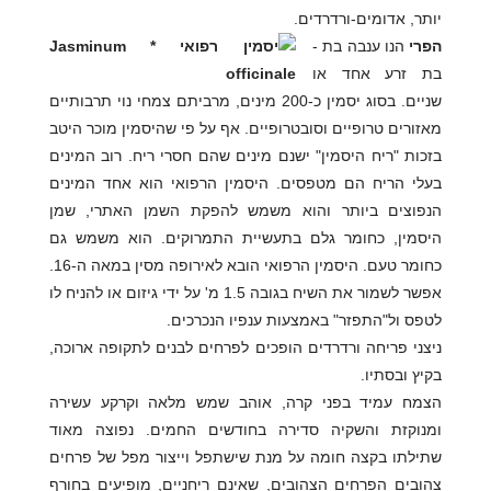
יותר, אדומים-ורדרדים.
הפרי
הנו ענבה בת -
בת זרע אחד או
שניים. בסוג יסמין כ-200 מינים, מרביתם צמחי נוי תרבותיים
מאזורים טרופיים וסובטרופיים. אף על פי שהיסמין מוכר היטב
בזכות "ריח היסמין" ישנם מינים שהם חסרי ריח. רוב המינים
בעלי הריח הם מטפסים. היסמין הרפואי הוא אחד המינים
הנפוצים ביותר והוא משמש להפקת השמן האתרי, שמן
היסמין, כחומר גלם בתעשיית התמרוקים. הוא משמש גם
כחומר טעם. היסמין הרפואי הובא לאירופה מסין במאה ה-16.
אפשר לשמור את השיח בגובה 1.5 מ' על ידי גיזום או להניח לו
לטפס ול"התפזר" באמצעות ענפיו הנכרכים.
ניצני פריחה ורדרדים הופכים לפרחים לבנים לתקופה ארוכה,
בקיץ ובסתיו.
הצמח עמיד בפני קרה, אוהב שמש מלאה וקרקע עשירה
ומנוקזת והשקיה סדירה בחודשים החמים. נפוצה מאוד
שתילתו בקצה חומה על מנת שישתפל וייצור מפל של פרחים
צהובים הפרחים הצהובים, שאינם ריחניים, מופיעים בחורף