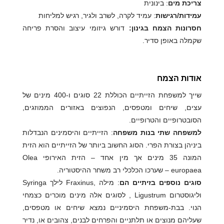
צריכת מים
: בינונית
עמידות/רגישות
: עמיד לקרה, לשרב ולגיר, רגיש למליחות
חסרונות הצמח בגינון:
דורש גיזומי עיצוב והסרת פריחה
שקמלה באופן סדיר.
אודות הצמח
שייך למשפחת הזייתיים הכוללת 22 סוגים ו-400 מינים של
עצים, שיחים ומטפסים, הנפוצים באזורים הממוזגים,
הסובטרופיים והטרופיים.
למשפחה שתי בנות משפחה
: הזייתיים והיסמינים הנבדלות
ביניהן בצורת הפרי. הסוג החשוב ביותר של הזייתיים הוא הזית
המונה 35 מינים אך מין אחד – הזית האירופי Olea
europaea – שערכו הכלכלי רב משחר ההיסטוריה.
סוגים נוספים בזיתיים הם
: מילה ,Fraxinus לילך Syringa
וליגוסטרום Ligustrum , לסוגים אלה מינים מוכרים כצמחי
הנוי. בבת-משפחת היסמיניים נמצא שיחים או מטפסים,
שעליהם מנוצים או תלתניים והפרחים לבנים, צהובים או, נדיר