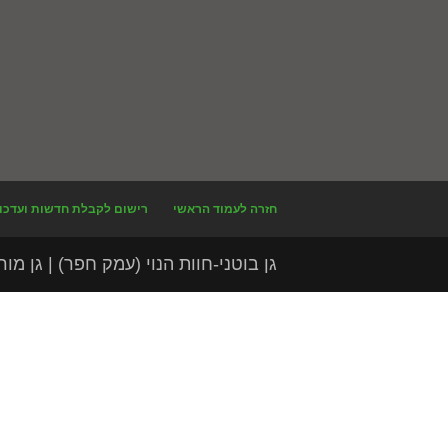
חזרה לעמוד הראשי
רישום לקבלת חדשות ועדכו
גן בוטני-חוות הנוי (עמק חפר) | גן מורשת לצ